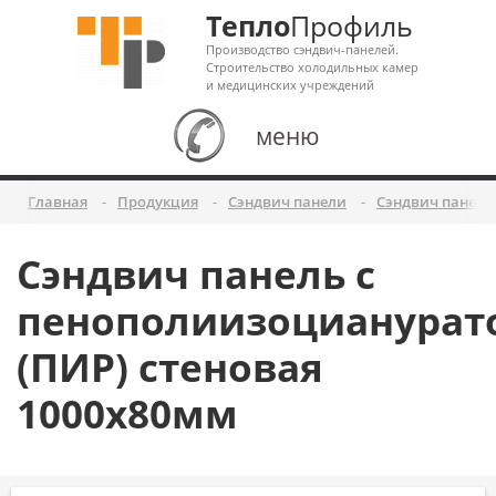
Тепло
Профиль
Производство сэндвич-панелей.
Строительство холодильных камер
и медицинских учреждений
меню
Главная
Продукция
Сэндвич панели
Сэндвич панели
Сэндвич панель с
пенополиизоцианурат
(ПИР) стеновая
1000x80мм