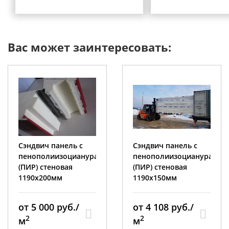
Вас может заинтересовать:
Сэндвич панель с
Сэндвич панель с
пенополиизоциануратом
пенополиизоциануратом
(ПИР) стеновая
(ПИР) стеновая
1190x150мм
1190x120мм
от 4 108 руб./
от 3 569 руб./
2
2
м
м