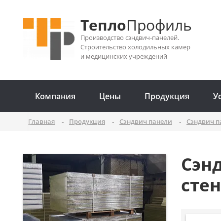
Тепло
Профиль
Производство сэндвич-панелей.
Строительство холодильных камер
и медицинских учреждений
Компания
Цены
Продукция
У
Главная
Продукция
Сэндвич панели
Сэндвич п
Сэн
сте