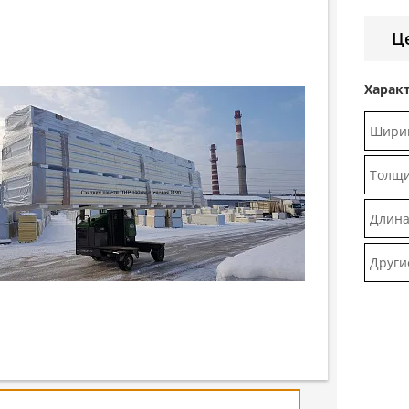
Це
Харак
Ширин
Толщи
Длин
Други