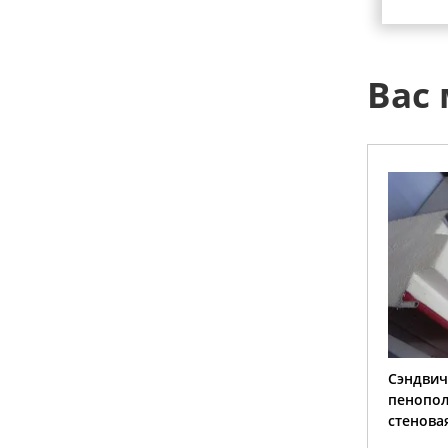
Вас
Сэндвич панель с
Сэндвич
пенополиизоциануратом (ПИР)
пенопол
стеновая 1190x200мм
стенова