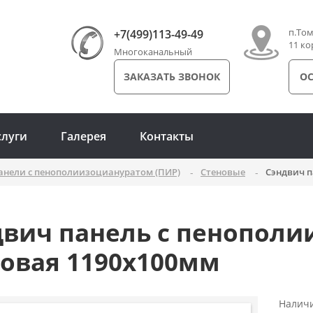
п.Том
+7(499)113-49-49
11 ко
Многоканальный
ЗАКАЗАТЬ ЗВОНОК
ОС
слуги
Галерея
Контакты
анели с пенополиизоциануратом (ПИР)
Cтеновые
Сэндвич п
двич панель с пенополи
новая 1190x100мм
Налич