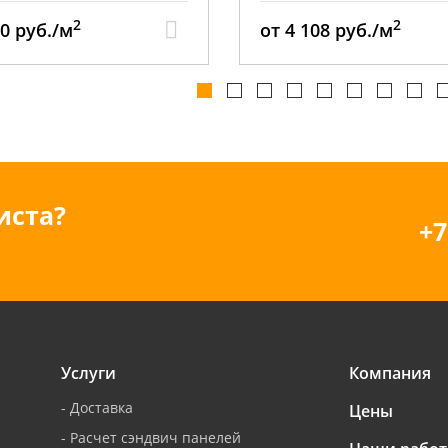
2
2
08 руб./м
от 3 569 руб./м
иста?
+7
Услуги
Компания
-
Доставка
Цены
-
Расчет сэндвич панелей