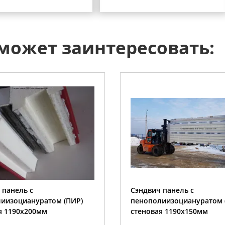
 может заинтересовать:
 панель с
Сэндвич панель с
иизоциануратом (ПИР)
пенополиизоциануратом 
я 1190x150мм
стеновая 1190x120мм