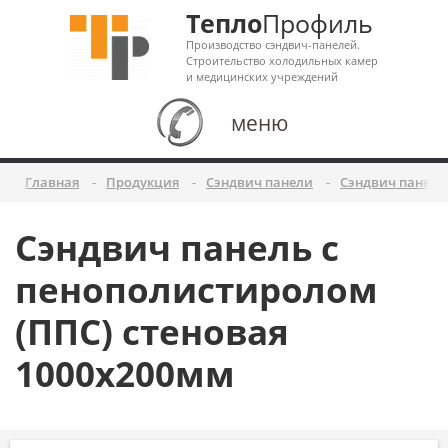
Тепло
Профиль
Производство сэндвич-панелей.
Строительство холодильных камер
и медицинских учреждений
меню
Главная
Продукция
Сэндвич панели
Сэндвич панели
Сэндвич панель с
пенополистиролом
(ППС) стеновая
1000x200мм