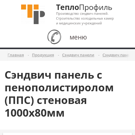
Тепло
Профиль
Производство сэндвич-панелей.
Строительство холодильных камер
и медицинских учреждений
меню
Главная
Продукция
Сэндвич панели
Сэндвич панели
Сэндвич панель с
пенополистиролом
(ППС) стеновая
1000x80мм