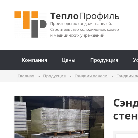
Тепло
Профиль
Производство сэндвич-панелей.
Строительство холодильных камер
и медицинских учреждений
Компания
Цены
Продукция
У
Главная
Продукция
Сэндвич панели
Сэндвич п
Сэн
сте