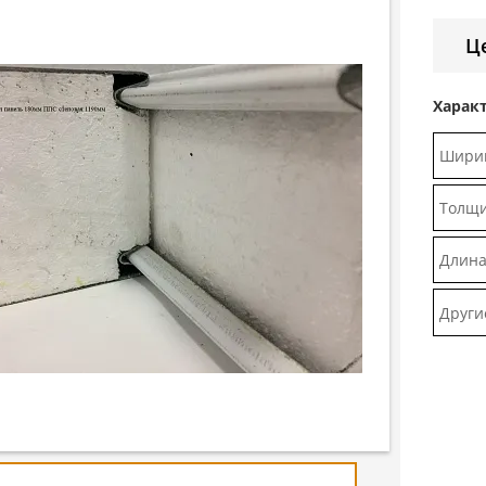
Це
Харак
Ширин
Толщи
Длин
Други