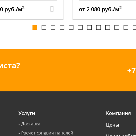
2
2
80 руб./м
от 2 141 руб./м
иста?
+7
Услуги
Компания
-
Доставка
Цены
-
Расчет сэндвич панелей