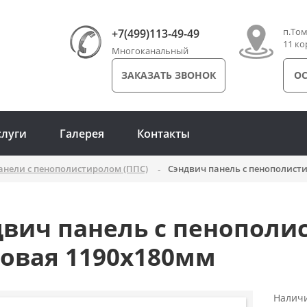
п.Том
+7(499)113-49-49
11 ко
Многоканальный
ЗАКАЗАТЬ ЗВОНОК
ОС
слуги
Галерея
Контакты
анели с пенополистиролом (ППС)
Сэндвич панель с пенополисти
двич панель с пенополи
новая 1190x180мм
Налич