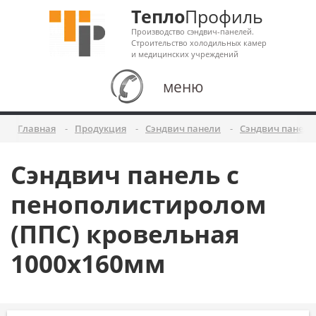
Тепло
Профиль
Производство сэндвич-панелей.
Строительство холодильных камер
и медицинских учреждений
меню
Главная
Продукция
Сэндвич панели
Сэндвич панели
Сэндвич панель с
пенополистиролом
(ППС) кровельная
1000x160мм